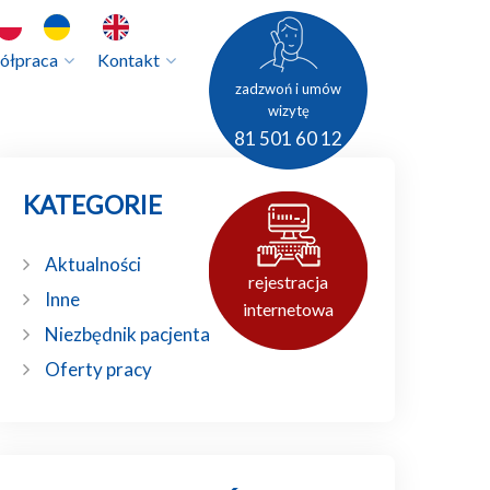
ease
ease
ółpraca
Kontakt
zadzwoń i umów
wizytę
81 501 60 12
KATEGORIE
Aktualności
rejestracja
Inne
internetowa
Niezbędnik pacjenta
Oferty pracy