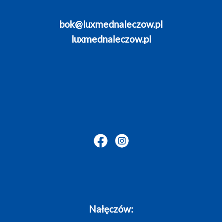
bok@luxmednaleczow.pl
luxmednaleczow.pl
Nałęczów: