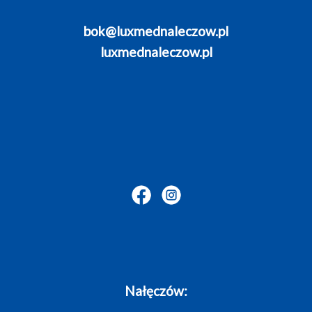
bok@luxmednaleczow.pl
luxmednaleczow.pl
Nałęczów: