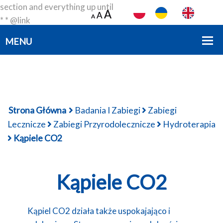
section and everything up until
A
A
A
A
A
A
* * @link
https://developer.wordpress.org/themes/basics/template-
files/#template-partials * * @package smartdev */?>
Strona Główna
Badania I Zabiegi
Zabiegi
Lecznicze
Zabiegi Przyrodolecznicze
Hydroterapia
Kąpiele CO2
Kąpiele CO2
Kąpiel CO2 działa także uspokajająco i