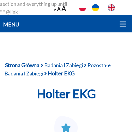
section and everything up until
A
A
A
A
A
A
* * @link
https://developer.wordpress.org/themes/basics/template-
files/#template-partials * * @package smartdev */?>
Strona Główna
Badania I Zabiegi
Pozostałe
Badania I Zabiegi
Holter EKG
Holter EKG