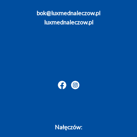
bok@luxmednaleczow.pl
luxmednaleczow.pl
Nałęczów: