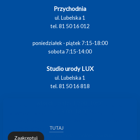
Przychodnia
ul. Lubelska 1
tel. 81 50 16 012
poniedziałek - piątek 7:15-18:00
sobota 7:15-14:00
Studio urody LUX
ul. Lubelska 1
tel. 81 50 16 818
wtorek - piątek 10:00–18:00
Ta strona korzysta z ciasteczek aby świadczyć usługi na
sob 8:00–18:00
najwyższym poziomie. Dalsze korzystanie ze strony
oznacza, że zgadzasz się na ich użycie. Więcej o polityce
cookies dowiesz się
TUTAJ
Mapa strony
Polityka prywatności i cookies
Klauzula
Zaakceptuj