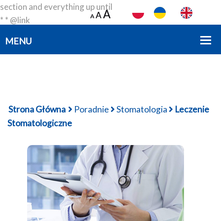
section and everything up until
A
A
A
A
A
A
* * @link
https://developer.wordpress.org/themes/basics/template-
files/#template-partials * * @package smartdev */?>
Strona Główna
Poradnie
Stomatologia
Leczenie
Stomatologiczne